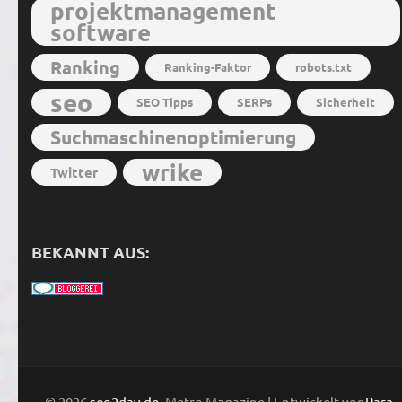
projektmanagement
software
Ranking
Ranking-Faktor
robots.txt
seo
SEO Tipps
SERPs
Sicherheit
Suchmaschinenoptimierung
wrike
Twitter
BEKANNT AUS:
© 2026
seo2day.de
. Metro Magazine | Entwickelt von
Rara