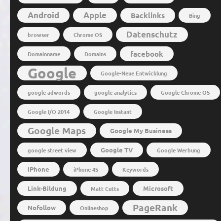
Android
Apple
Backlinks
Bing
Datenschutz
browser
Chrome OS
facebook
Domainname
Domains
Google
Google-Neue Entwicklung
google adwords
google analytics
Google Chrome OS
Google I/O 2014
Google Instant
Google Maps
Google My Business
Google TV
google street view
Google Werbung
iPhone
iPhone 4S
Keywords
Link-Bildung
Microsoft
Matt Cutts
PageRank
Nofollow
Onlineshop