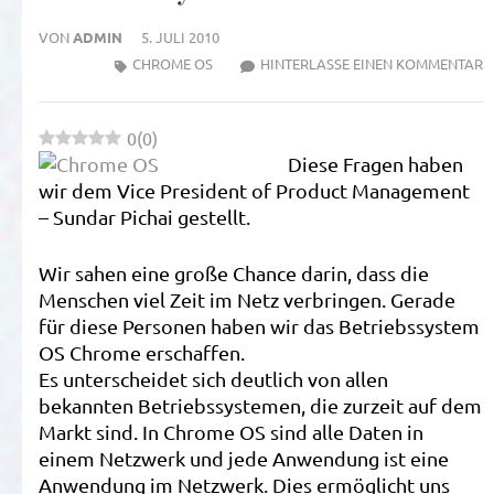
VON
ADMIN
5. JULI 2010
Z
CHROME OS
HINTERLASSE EINEN KOMMENTAR
W
B
0
(
0
)
G
Diese Fragen haben
D
wir dem Vice President of Product Management
G
– Sundar Pichai gestellt.
C
B
Wir sahen eine große Chance darin, dass die
Menschen viel Zeit im Netz verbringen. Gerade
für diese Personen haben wir das Betriebssystem
OS Chrome erschaffen.
Es unterscheidet sich deutlich von allen
bekannten Betriebssystemen, die zurzeit auf dem
Markt sind. In Chrome OS sind alle Daten in
einem Netzwerk und jede Anwendung ist eine
Anwendung im Netzwerk. Dies ermöglicht uns