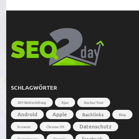
SCHLAGWÖRTER
301-Weiterleitung
Ajax
Anchor-Text
Android
Apple
Backlinks
Bing
Datenschutz
browser
Chrome OS
facebook
Domainname
Domains