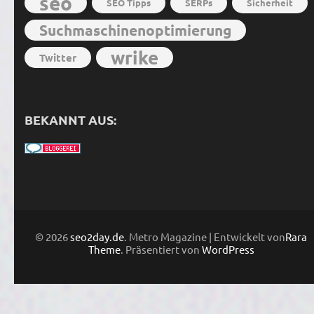
seo
SEO Tipps
SERPs
Sicherheit
Suchmaschinenoptimierung
wrike
Twitter
BEKANNT AUS:
© 2026
seo2day.de
. Metro Magazine | Entwickelt von
Rara
Theme
. Präsentiert von
WordPress