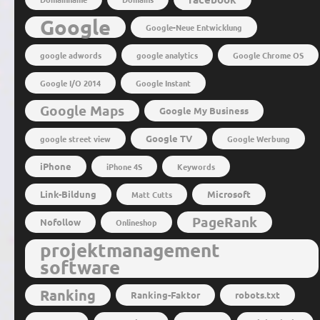
Google
Google-Neue Entwicklung
google adwords
google analytics
Google Chrome OS
Google I/O 2014
Google Instant
Google Maps
Google My Business
Google TV
google street view
Google Werbung
iPhone
iPhone 4S
Keywords
Link-Bildung
Microsoft
Matt Cutts
PageRank
Nofollow
Onlineshop
projektmanagement
software
Ranking
Ranking-Faktor
robots.txt