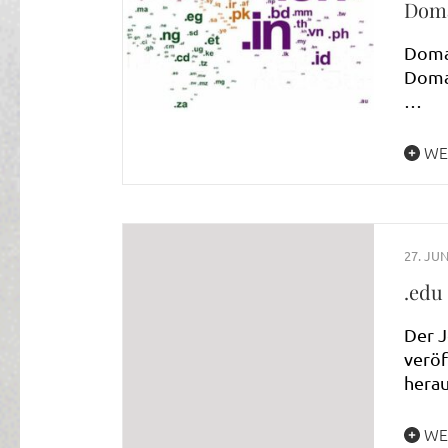
Doma
Doma
Domai
…
WE
27. JUN
.edu
Der J
veröf
herau
WE