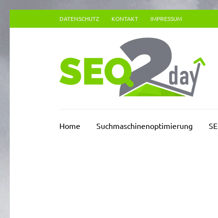
Zum
DATENSCHUTZ
KONTAKT
IMPRESSUM
Inhalt
springen
(Enter
drücken)
Su
Home
Suchmaschinenoptimierung
SE