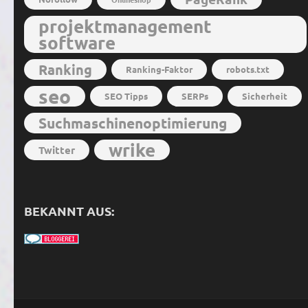
projektmanagement
software
Ranking
Ranking-Faktor
robots.txt
seo
SEO Tipps
SERPs
Sicherheit
Suchmaschinenoptimierung
wrike
Twitter
BEKANNT AUS: