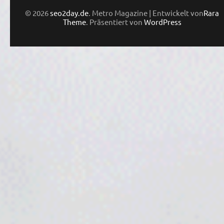
© 2026
seo2day.de
. Metro Magazine | Entwickelt von
Rara
Theme
. Präsentiert von
WordPress