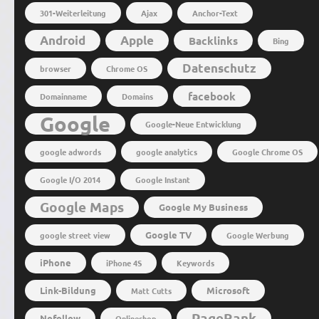
301-Weiterleitung
Ajax
Anchor-Text
Android
Apple
Backlinks
Bing
Datenschutz
browser
Chrome OS
facebook
Domainname
Domains
Google
Google-Neue Entwicklung
google adwords
google analytics
Google Chrome OS
Google I/O 2014
Google Instant
Google Maps
Google My Business
Google TV
google street view
Google Werbung
iPhone
iPhone 4S
Keywords
Link-Bildung
Microsoft
Matt Cutts
PageRank
Nofollow
Onlineshop