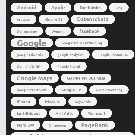
Android
Apple
Backlinks
Bing
Datenschutz
browser
Chrome OS
facebook
Domainname
Domains
Google
Google-Neue Entwicklung
google adwords
google analytics
Google Chrome OS
Google I/O 2014
Google Instant
Google Maps
Google My Business
Google TV
google street view
Google Werbung
iPhone
iPhone 4S
Keywords
Link-Bildung
Microsoft
Matt Cutts
PageRank
Nofollow
Onlineshop