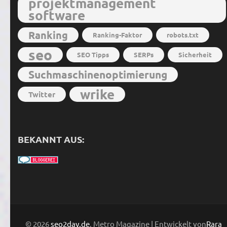
projektmanagement
software
Ranking
Ranking-Faktor
robots.txt
seo
SEO Tipps
SERPs
Sicherheit
Suchmaschinenoptimierung
wrike
Twitter
BEKANNT AUS:
© 2026
seo2day.de
. Metro Magazine | Entwickelt von
Rara