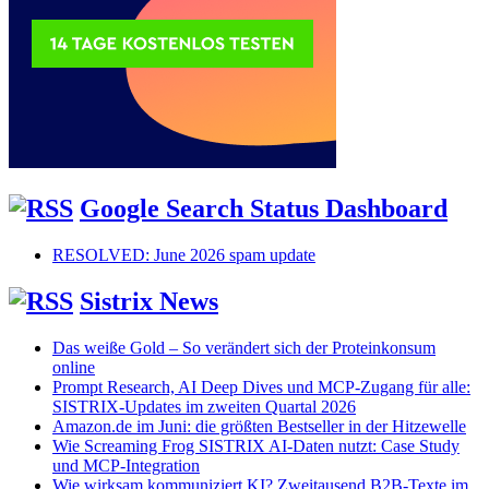
Google Search Status Dashboard
RESOLVED: June 2026 spam update
Sistrix News
Das weiße Gold – So verändert sich der Proteinkonsum
online
Prompt Research, AI Deep Dives und MCP-Zugang für alle:
SISTRIX-Updates im zweiten Quartal 2026
Amazon.de im Juni: die größten Bestseller in der Hitzewelle
Wie Screaming Frog SISTRIX AI-Daten nutzt: Case Study
und MCP-Integration
Wie wirksam kommuniziert KI? Zweitausend B2B-Texte im