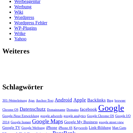
Werbeagentur
Werbung
Wiki
Wordpress
Wordpress Fehler
WP-Plugins
Wrike
Yahoo
Weiteres
Schlagwörter
Android
Apple
Backlinks
301-Weiterleitung
Ajax
Anchor-Text
Bing
browser
Google
Datenschutz
facebook
Chrome OS
Domainname
Domains
Google-Neue Entwicklung
google adwords
google analytics
Google Chrome OS
Google I/O
Google Maps
Google My Business
2014
Google Instant
google street view
Google TV
iPhone
Link-Bildung
Google Werbung
iPhone 4S
Keywords
Matt Cutts