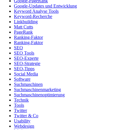
Google-PageRank
Google-Updates und Entwicklung
Keyword Analyse Tools
Keyword-Recherche
Linkbuilding
Matt Cutts
PageRank
Ranking-Faktor
Ranking-Faktor
SEO
SEO Tools
SEO-Experte
SEO-Strategie
SEO-Tipps
Social Media
Software
Suchmaschinen
Suchmaschinenmarketing
Suchmaschinenoptimierung
Technik
Tools
Twitter
Twitter & Co
Usability
Webdesign