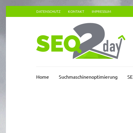
Zum
DATENSCHUTZ
KONTAKT
IMPRESSUM
Inhalt
springen
(Enter
drücken)
Su
Home
Suchmaschinenoptimierung
SE