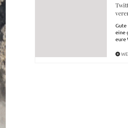
Twit
vere
Gute 
eine 
eure
WE