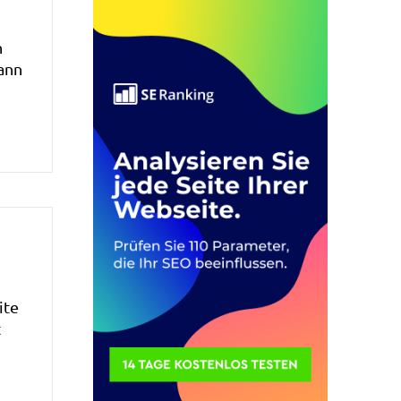
n
kann
ite
t