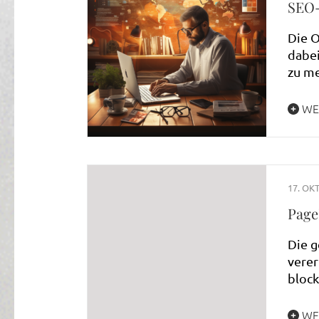
SEO-
Die O
dabei
zu m
WE
17. OK
Page
Die g
verer
block
WE