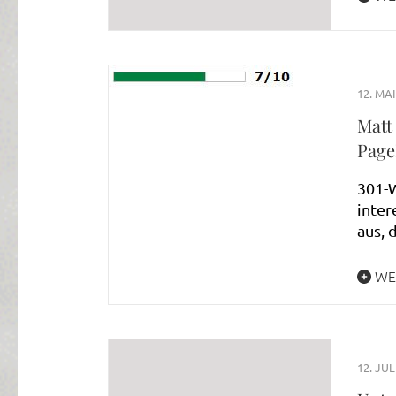
12. MAI
Matt
Page
301-W
inter
aus, 
WE
12. JUL