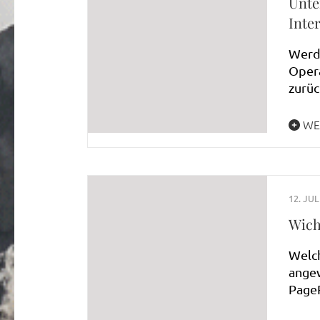
Unte
Inte
Werde
Opera
zurüc
WE
12. JUL
Wich
Welch
angew
PageR