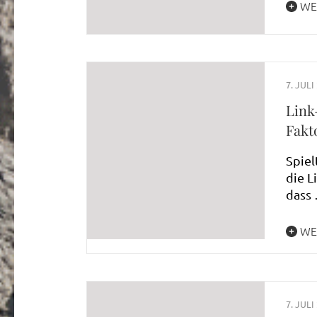
WE
7. JULI
Link
Fakt
Spiel
die L
dass
WE
7. JULI