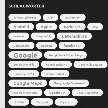
SCHLAGWÖRTER
301-Weiterleitung
Ajax
Anchor-Text
Android
Apple
Backlinks
Bing
Datenschutz
browser
Chrome OS
facebook
Domainname
Domains
Google
Google-Neue Entwicklung
google adwords
google analytics
Google Chrome OS
Google I/O 2014
Google Instant
Google Maps
Google My Business
Google TV
google street view
Google Werbung
iPhone
iPhone 4S
Keywords