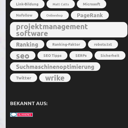
Link-Bildung
Microsoft
Matt Cutts
PageRank
Nofollow
Onlineshop
projektmanagement
software
Ranking
Ranking-Faktor
robots.txt
seo
SEO Tipps
SERPs
Sicherheit
Suchmaschinenoptimierung
wrike
Twitter
BEKANNT AUS: