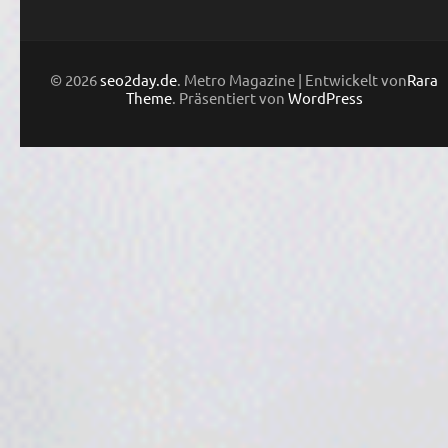
© 2026
seo2day.de
. Metro Magazine | Entwickelt von
Rara
Theme
. Präsentiert von
WordPress