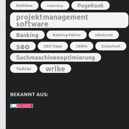
PageRank
Nofollow
Onlineshop
projektmanagement
software
Ranking
Ranking-Faktor
robots.txt
seo
SEO Tipps
SERPs
Sicherheit
Suchmaschinenoptimierung
wrike
Twitter
BEKANNT AUS: