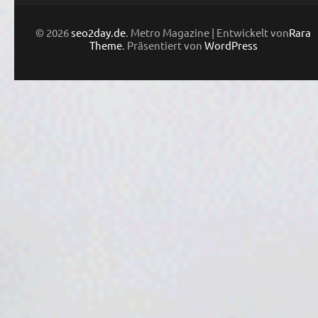
© 2026
seo2day.de
. Metro Magazine | Entwickelt von
Rara
Theme
. Präsentiert von
WordPress