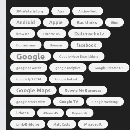
301-Weiterleitung
Ajax
Anchor-Text
Android
Apple
Backlinks
Bing
Datenschutz
browser
Chrome OS
facebook
Domainname
Domains
Google
Google-Neue Entwicklung
google adwords
google analytics
Google Chrome OS
Google I/O 2014
Google Instant
Google Maps
Google My Business
Google TV
google street view
Google Werbung
iPhone
iPhone 4S
Keywords
Link-Bildung
Microsoft
Matt Cutts