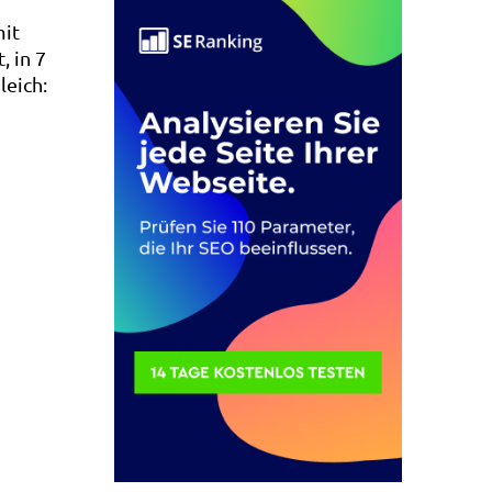
SCHON
mit
IMMER
, in 7
ÜBER
leich:
GOOGLE
CHROME
OS
WISSEN
SOLLTEN