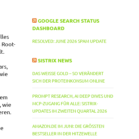
GOOGLE SEARCH STATUS
DASHBOARD
lles
RESOLVED: JUNE 2026 SPAM UPDATE
 Root-
t.
SISTRIX NEWS
ars,
 wie
DAS WEISSE GOLD – SO VERÄNDERT S
ICH DER PROTEINKONSUM ONLINE
PROMPT RESEARCH, AI DEEP DIVES UND
 dem
MCP-ZUGANG FÜR ALLE: SISTRIX-
, wie
UPDATES IM ZWEITEN QUARTAL 2026
eren.
AMAZON.DE IM JUNI: DIE GRÖSSTEN B
ie
ESTSELLER IN DER HITZEWELLE