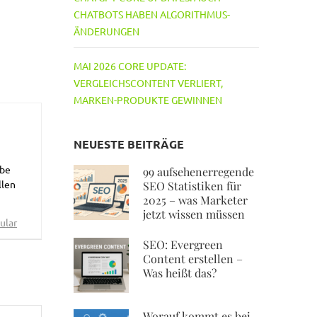
CHATBOTS HABEN ALGORITHMUS-
ÄNDERUNGEN
MAI 2026 CORE UPDATE:
VERGLEICHSCONTENT VERLIERT,
MARKEN-PRODUKTE GEWINNEN
NEUESTE BEITRÄGE
abe
99 aufsehenerregende
llen
SEO Statistiken für
2025 – was Marketer
jetzt wissen müssen
ular
SEO: Evergreen
Content erstellen –
Was heißt das?
Worauf kommt es bei