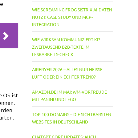
e-
WIE SCREAMING FROG SISTRIX AI-DATEN
NUTZT: CASE STUDY UND MCP-
INTEGRATION
WIE WIRKSAM KOMMUNIZIERT KI?
ZWEITAUSEND B2B-TEXTE IM
LESBARKEITS-CHECK
AIRFRYER 2026 – ALLES NUR HEISSE L
UFT ODER EIN ECHTER TREND?
AMAZON.DE IM MAI: WM-VORFREUDE
e OS ist
MIT PANINI UND LEGO
önnen.
erden
TOP 100 DOMAINS – DIE SICHTBARSTEN
arten.
WEBSITES IN DEUTSCHLAND
CHATGPT CORE UPDATES: AUCH