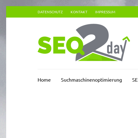
Zum
DATENSCHUTZ
KONTAKT
IMPRESSUM
Inhalt
springen
(Enter
drücken)
Su
Home
Suchmaschinenoptimierung
SE