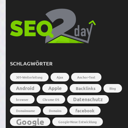
SCHLAGWÖRTER
301-Weiterleitung
Ajax
Anchor-Text
Android
Apple
Backlinks
Bing
Datenschutz
browser
Chrome OS
facebook
Domainname
Domains
Google
Google-Neue Entwicklung