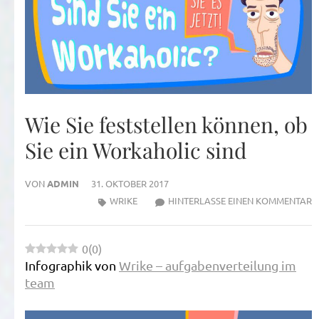
Wie Sie feststellen können, ob
Sie ein Workaholic sind
VON
ADMIN
31. OKTOBER 2017
Z
WRIKE
HINTERLASSE EINEN KOMMENTAR
W
S
0
(
0
)
F
Infographik von
Wrike – aufgabenverteilung im
K
team
O
S