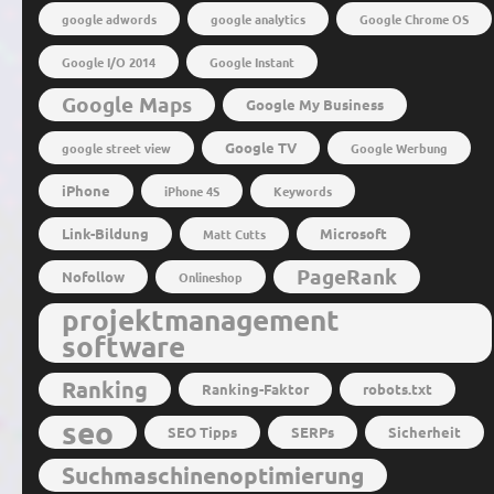
google adwords
google analytics
Google Chrome OS
Google I/O 2014
Google Instant
Google Maps
Google My Business
Google TV
google street view
Google Werbung
iPhone
iPhone 4S
Keywords
Link-Bildung
Microsoft
Matt Cutts
PageRank
Nofollow
Onlineshop
projektmanagement
software
Ranking
Ranking-Faktor
robots.txt
seo
SEO Tipps
SERPs
Sicherheit
Suchmaschinenoptimierung