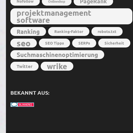
PageRank
Nofollow
Onlineshop
projektmanagement
software
Ranking
Ranking-Faktor
robots.txt
seo
SEO Tipps
SERPs
Sicherheit
Suchmaschinenoptimierung
wrike
Twitter
BEKANNT AUS: