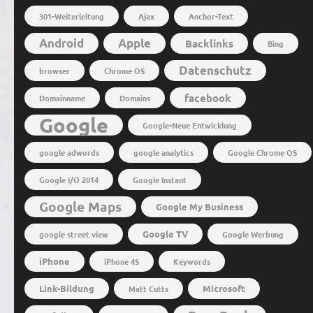
301-Weiterleitung
Ajax
Anchor-Text
Android
Apple
Backlinks
Bing
Datenschutz
browser
Chrome OS
facebook
Domainname
Domains
Google
Google-Neue Entwicklung
google adwords
google analytics
Google Chrome OS
Google I/O 2014
Google Instant
Google Maps
Google My Business
Google TV
google street view
Google Werbung
iPhone
iPhone 4S
Keywords
Link-Bildung
Microsoft
Matt Cutts