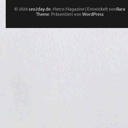
© 2026
seo2day.de
. Metro Magazine | Entwickelt von
Rara
Theme
. Präsentiert von
WordPress