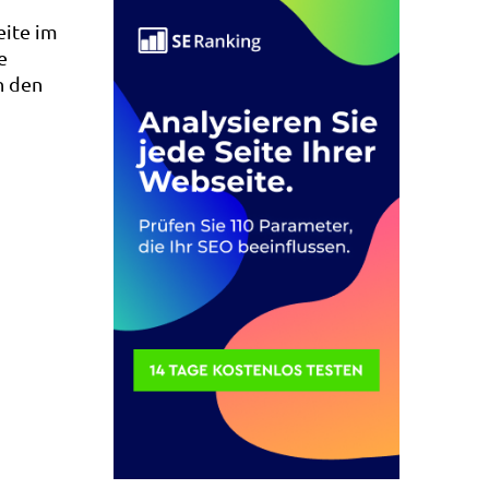
DAS
eite im
PAGERANK
e
UPDATE
n den