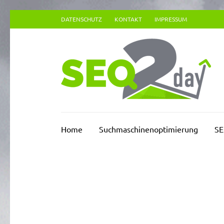
Zum
DATENSCHUTZ
KONTAKT
IMPRESSUM
Inhalt
springen
(Enter
drücken)
Su
Home
Suchmaschinenoptimierung
SE