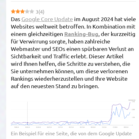
R
3
(
4
)
N
Das
Google Core Update
im August 2024 hat viele
D
Websites weltweit betroffen. In Kombination mit
G
Ranking-Bug
einem gleichzeitigen
, der kurzzeitig
C
für Verwirrung sorgte, haben zahlreiche
U
Webmaster und SEOs einen spürbaren Verlust an
A
Sichtbarkeit und Traffic erlebt. Dieser Artikel
2
wird Ihnen helfen, die Schritte zu verstehen, die
Z
Sie unternehmen können, um diese verlorenen
–
Rankings wiederherzustellen und Ihre Website
S
auf den neuesten Stand zu bringen.
G
Ein Beispiel für eine Seite, die von dem Google Update