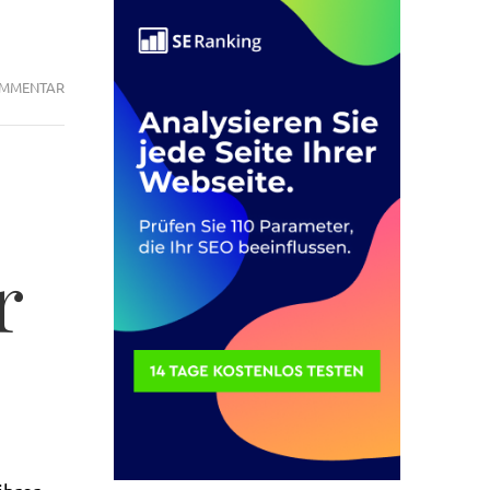
ZU
OMMENTAR
ON-
PAGE
RANKING
FAKTOR
IN
2015
r
?