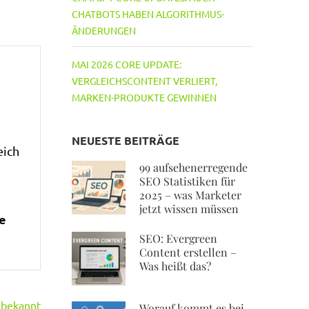
CHATBOTS HABEN ALGORITHMUS-
ÄNDERUNGEN
MAI 2026 CORE UPDATE:
VERGLEICHSCONTENT VERLIERT,
MARKEN-PRODUKTE GEWINNEN
NEUESTE BEITRÄGE
eich
99 aufsehenerregende
SEO Statistiken für
2025 – was Marketer
jetzt wissen müssen
ie
SEO: Evergreen
Content erstellen –
Was heißt das?
 bekannt
Worauf kommt es bei