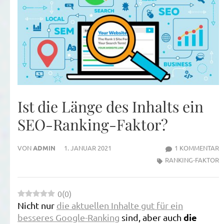
Ist die Länge des Inhalts ein
SEO-Ranking-Faktor?
Z
VON
ADMIN
1. JANUAR 2021
1 KOMMENTAR
I
RANKING-FAKTOR
D
L
0
(
0
)
D
Nicht nur
die aktuellen Inhalte gut für ein
I
die
besseres Google-Ranking
sind, aber auch
E