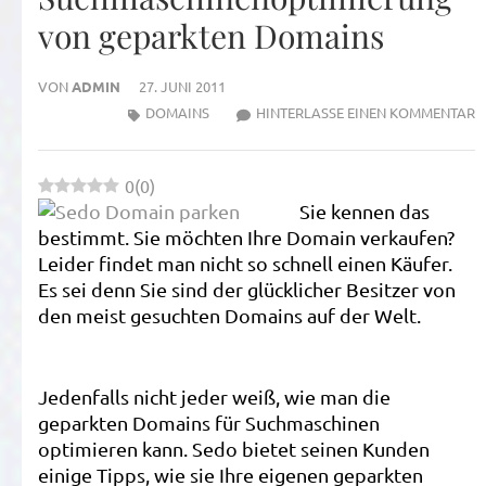
von geparkten Domains
VON
ADMIN
27. JUNI 2011
Z
DOMAINS
HINTERLASSE EINEN KOMMENTAR
S
–
0
(
0
)
S
Sie kennen das
V
bestimmt. Sie möchten Ihre Domain verkaufen?
G
Leider findet man nicht so schnell einen Käufer.
D
Es sei denn Sie sind der glücklicher Besitzer von
den meist gesuchten Domains auf der Welt.
Jedenfalls nicht jeder weiß, wie man die
geparkten Domains für Suchmaschinen
optimieren kann. Sedo bietet seinen Kunden
einige Tipps, wie sie Ihre eigenen geparkten