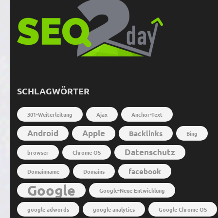
SCHLAGWÖRTER
301-Weiterleitung
Ajax
Anchor-Text
Android
Apple
Backlinks
Bing
Datenschutz
browser
Chrome OS
facebook
Domainname
Domains
Google
Google-Neue Entwicklung
google adwords
google analytics
Google Chrome OS