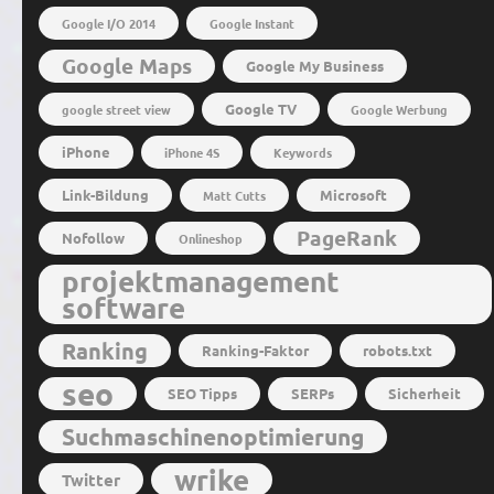
Google I/O 2014
Google Instant
Google Maps
Google My Business
Google TV
google street view
Google Werbung
iPhone
iPhone 4S
Keywords
Link-Bildung
Microsoft
Matt Cutts
PageRank
Nofollow
Onlineshop
projektmanagement
software
Ranking
Ranking-Faktor
robots.txt
seo
SEO Tipps
SERPs
Sicherheit
Suchmaschinenoptimierung
wrike
Twitter