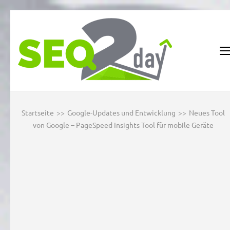
Zum
Inhalt
springen
(Enter
SEO2DA
Suchmaschineno
drücken)
Blog
Startseite
>>
Google-Updates und Entwicklung
>>
Neues Tool
von Google – PageSpeed Insights Tool für mobile Geräte