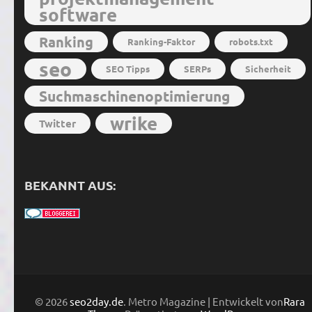
software
Ranking
Ranking-Faktor
robots.txt
seo
SEO Tipps
SERPs
Sicherheit
Suchmaschinenoptimierung
wrike
Twitter
BEKANNT AUS:
© 2026
seo2day.de
. Metro Magazine | Entwickelt von
Rara