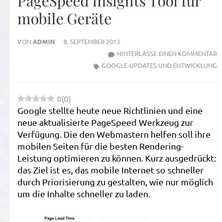
PageSpeed Insights Tool für
mobile Geräte
VON
ADMIN
8. SEPTEMBER 2013
Z
HINTERLASSE EINEN KOMMENTAR
N
GOOGLE-UPDATES UND ENTWICKLUNG
T
V
0
(
0
)
G
Google stellte heute neue Richtlinien und eine
–
neue aktualisierte PageSpeed ​Werkzeug zur
P
Verfügung. Die den Webmastern helfen soll ihre
I
mobilen Seiten für die besten Rendering-
T
Leistung optimieren zu können. Kurz ausgedrückt:
F
das Ziel ist es, das mobile Internet so schneller
M
durch Priorisierung zu gestalten, wie nur möglich
G
um die Inhalte schneller zu laden.