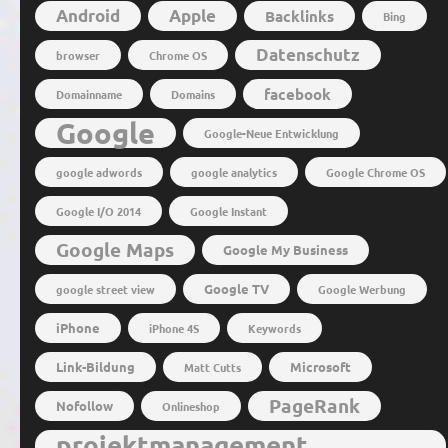
Android
Apple
Backlinks
Bing
Datenschutz
browser
Chrome OS
facebook
Domainname
Domains
Google
Google-Neue Entwicklung
google adwords
google analytics
Google Chrome OS
Google I/O 2014
Google Instant
Google Maps
Google My Business
Google TV
google street view
Google Werbung
iPhone
iPhone 4S
Keywords
Link-Bildung
Microsoft
Matt Cutts
PageRank
Nofollow
Onlineshop
projektmanagement