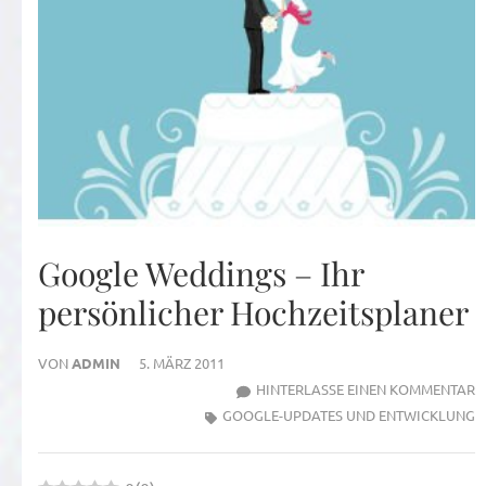
Google Weddings – Ihr
persönlicher Hochzeitsplaner
VON
ADMIN
5. MÄRZ 2011
Z
HINTERLASSE EINEN KOMMENTAR
G
GOOGLE-UPDATES UND ENTWICKLUNG
W
–