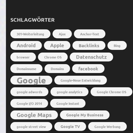
SCHLAGWÖRTER
301-Weiterleitung
Ajax
Anchor-Text
Android
Apple
Backlinks
Bing
Datenschutz
browser
Chrome OS
facebook
Domainname
Domains
Google
Google-Neue Entwicklung
google adwords
google analytics
Google Chrome OS
Google I/O 2014
Google Instant
Google Maps
Google My Business
Google TV
google street view
Google Werbung