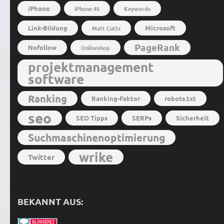
iPhone
iPhone 4S
Keywords
Link-Bildung
Microsoft
Matt Cutts
PageRank
Nofollow
Onlineshop
projektmanagement
software
Ranking
Ranking-Faktor
robots.txt
seo
SEO Tipps
SERPs
Sicherheit
Suchmaschinenoptimierung
wrike
Twitter
BEKANNT AUS: