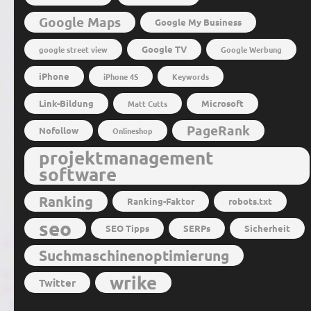
Google Maps
Google My Business
Google TV
google street view
Google Werbung
iPhone
iPhone 4S
Keywords
Link-Bildung
Microsoft
Matt Cutts
PageRank
Nofollow
Onlineshop
projektmanagement
software
Ranking
Ranking-Faktor
robots.txt
seo
SEO Tipps
SERPs
Sicherheit
Suchmaschinenoptimierung
wrike
Twitter