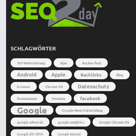
SCHLAGWÖRTER
301-Weiterleitung
Ajax
Anchor-Text
Android
Apple
Backlinks
Bing
Datenschutz
browser
Chrome OS
facebook
Domainname
Domains
Google
Google-Neue Entwicklung
google adwords
google analytics
Google Chrome OS
Google I/O 2014
Google Instant