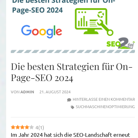
Die besten Strategien für On-
Page-SEO 2024
VON
ADMIN
21. AUGUST 2024
Z
HINTERLASSE EINEN KOMMENTAR
D
SUCHMASCHINENOPTIMIERUNG
B
S
4
(
1
)
F
Im Jahr 2024 hat sich die SEO-Landschaft erneut
O