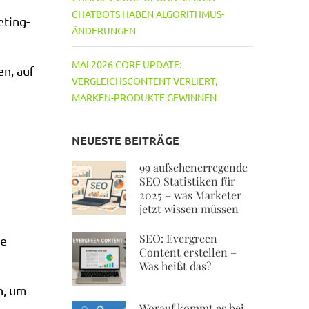
CHATBOTS HABEN ALGORITHMUS-
eting-
ÄNDERUNGEN
MAI 2026 CORE UPDATE:
en, auf
VERGLEICHSCONTENT VERLIERT,
MARKEN-PRODUKTE GEWINNEN
NEUESTE BEITRÄGE
99 aufsehenerregende
SEO Statistiken für
2025 – was Marketer
jetzt wissen müssen
SEO: Evergreen
re
Content erstellen –
Was heißt das?
n, um
Worauf kommt es bei