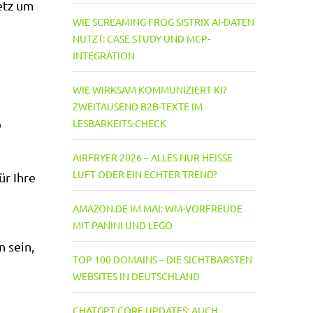
Netz um
WIE SCREAMING FROG SISTRIX AI-DATEN
NUTZT: CASE STUDY UND MCP-
INTEGRATION
WIE WIRKSAM KOMMUNIZIERT KI?
ZWEITAUSEND B2B-TEXTE IM
LESBARKEITS-CHECK
O
AIRFRYER 2026 – ALLES NUR HEISSE L
UFT ODER EIN ECHTER TREND?
ür Ihre
AMAZON.DE IM MAI: WM-VORFREUDE
MIT PANINI UND LEGO
 sein,
TOP 100 DOMAINS – DIE SICHTBARSTEN
WEBSITES IN DEUTSCHLAND
CHATGPT CORE UPDATES: AUCH