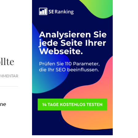
llte
ZU
OMMENTAR
7
DINGE
ÜBER
ine
SEO-
ÄNGSTE
DIE
UNTERNEHMER
NICHT