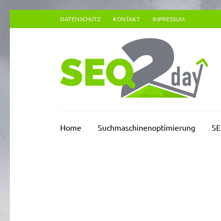
Zum
DATENSCHUTZ
KONTAKT
IMPRESSUM
Inhalt
springen
(Enter
drücken)
Su
Home
Suchmaschinenoptimierung
SE