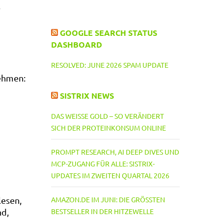
,
HABEN
SOLLTE
GOOGLE SEARCH STATUS
DASHBOARD
RESOLVED: JUNE 2026 SPAM UPDATE
nehmen:
SISTRIX NEWS
DAS WEISSE GOLD – SO VERÄNDERT S
ICH DER PROTEINKONSUM ONLINE
PROMPT RESEARCH, AI DEEP DIVES UND
MCP-ZUGANG FÜR ALLE: SISTRIX-
UPDATES IM ZWEITEN QUARTAL 2026
lesen,
AMAZON.DE IM JUNI: DIE GRÖSSTEN B
nd,
ESTSELLER IN DER HITZEWELLE