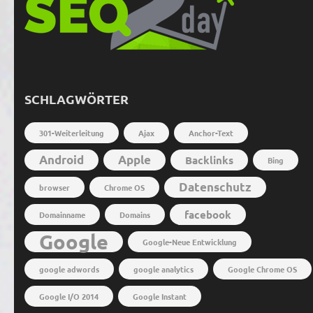
SCHLAGWÖRTER
301-Weiterleitung
Ajax
Anchor-Text
Android
Apple
Backlinks
Bing
Datenschutz
browser
Chrome OS
facebook
Domainname
Domains
Google
Google-Neue Entwicklung
google adwords
google analytics
Google Chrome OS
Google I/O 2014
Google Instant