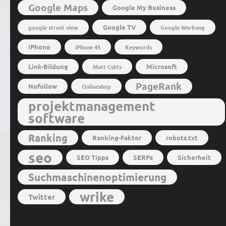
Google Maps
Google My Business
Google TV
google street view
Google Werbung
iPhone
iPhone 4S
Keywords
Link-Bildung
Microsoft
Matt Cutts
PageRank
Nofollow
Onlineshop
projektmanagement
software
Ranking
Ranking-Faktor
robots.txt
seo
SEO Tipps
SERPs
Sicherheit
Suchmaschinenoptimierung
wrike
Twitter