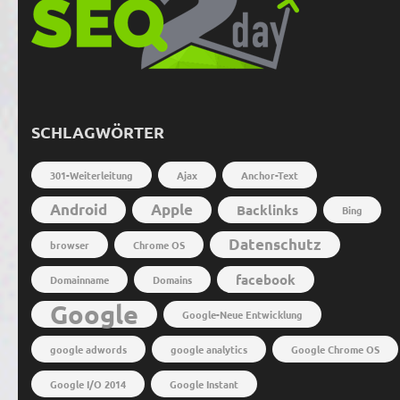
SCHLAGWÖRTER
301-Weiterleitung
Ajax
Anchor-Text
Android
Apple
Backlinks
Bing
Datenschutz
browser
Chrome OS
facebook
Domainname
Domains
Google
Google-Neue Entwicklung
google adwords
google analytics
Google Chrome OS
Google I/O 2014
Google Instant