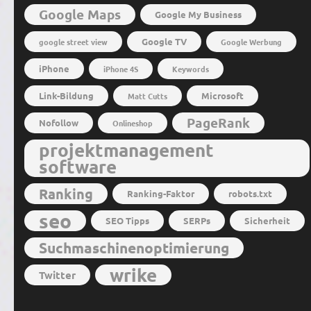
Google Maps
Google My Business
Google TV
google street view
Google Werbung
iPhone
iPhone 4S
Keywords
Link-Bildung
Microsoft
Matt Cutts
PageRank
Nofollow
Onlineshop
projektmanagement
software
Ranking
Ranking-Faktor
robots.txt
seo
SEO Tipps
SERPs
Sicherheit
Suchmaschinenoptimierung
wrike
Twitter