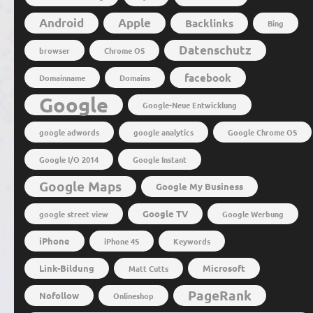
Android
Apple
Backlinks
Bing
Datenschutz
browser
Chrome OS
facebook
Domainname
Domains
Google
Google-Neue Entwicklung
google adwords
google analytics
Google Chrome OS
Google I/O 2014
Google Instant
Google Maps
Google My Business
Google TV
google street view
Google Werbung
iPhone
iPhone 4S
Keywords
Link-Bildung
Microsoft
Matt Cutts
PageRank
Nofollow
Onlineshop