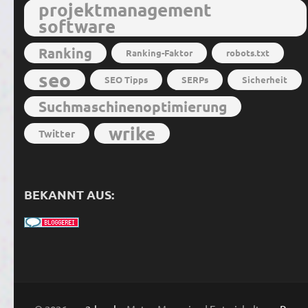
projektmanagement
software
Ranking
Ranking-Faktor
robots.txt
seo
SEO Tipps
SERPs
Sicherheit
Suchmaschinenoptimierung
wrike
Twitter
BEKANNT AUS: