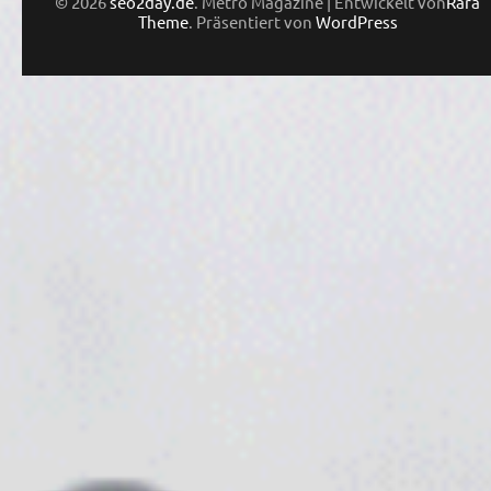
© 2026
seo2day.de
. Metro Magazine | Entwickelt von
Rara
Theme
. Präsentiert von
WordPress