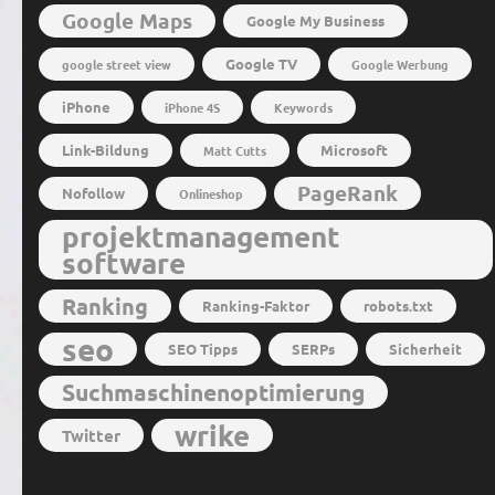
Google Maps
Google My Business
Google TV
google street view
Google Werbung
iPhone
iPhone 4S
Keywords
Link-Bildung
Microsoft
Matt Cutts
PageRank
Nofollow
Onlineshop
projektmanagement
software
Ranking
Ranking-Faktor
robots.txt
seo
SEO Tipps
SERPs
Sicherheit
Suchmaschinenoptimierung
wrike
Twitter