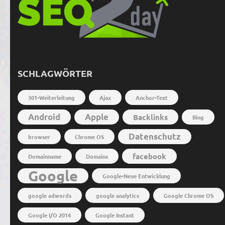
SCHLAGWÖRTER
301-Weiterleitung
Ajax
Anchor-Text
Android
Apple
Backlinks
Bing
Datenschutz
browser
Chrome OS
facebook
Domainname
Domains
Google
Google-Neue Entwicklung
google adwords
google analytics
Google Chrome OS
Google I/O 2014
Google Instant