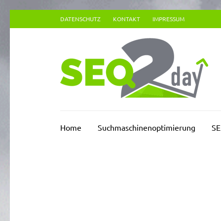
Zum
DATENSCHUTZ
KONTAKT
IMPRESSUM
Inhalt
springen
(Enter
drücken)
Su
Home
Suchmaschinenoptimierung
SE