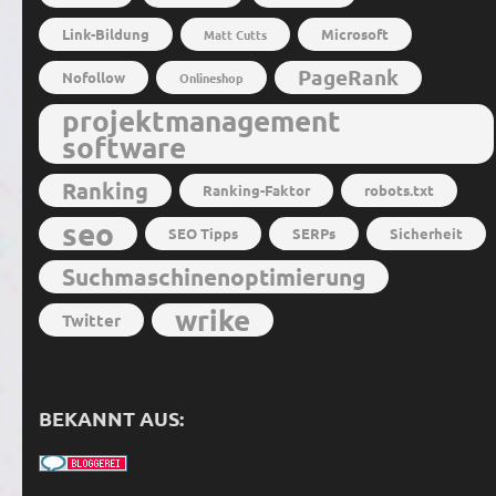
Link-Bildung
Microsoft
Matt Cutts
PageRank
Nofollow
Onlineshop
projektmanagement
software
Ranking
Ranking-Faktor
robots.txt
seo
SEO Tipps
SERPs
Sicherheit
Suchmaschinenoptimierung
wrike
Twitter
BEKANNT AUS: