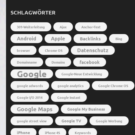
SCHLAGWÖRTER
301-Weiterleitung
Ajax
Anchor-Text
Android
Apple
Backlinks
Bing
Datenschutz
browser
Chrome OS
facebook
Domainname
Domains
Google
Google-Neue Entwicklung
google adwords
google analytics
Google Chrome OS
Google I/O 2014
Google Instant
Google Maps
Google My Business
Google TV
google street view
Google Werbung
iPhone
iPhone 4S
Keywords