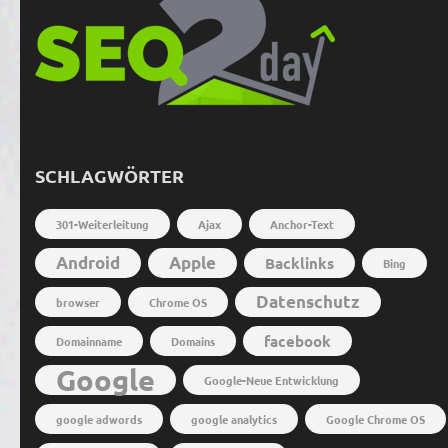
SCHLAGWÖRTER
301-Weiterleitung
Ajax
Anchor-Text
Android
Apple
Backlinks
Bing
Datenschutz
browser
Chrome OS
facebook
Domainname
Domains
Google
Google-Neue Entwicklung
google adwords
google analytics
Google Chrome OS