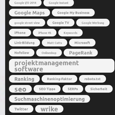
Google I/O 2014
Google Instant
Google Maps
Google My Business
Google TV
google street view
Google Werbung
iPhone
iPhone 4S
Keywords
Link-Bildung
Microsoft
Matt Cutts
PageRank
Nofollow
Onlineshop
projektmanagement
software
Ranking
Ranking-Faktor
robots.txt
seo
SEO Tipps
SERPs
Sicherheit
Suchmaschinenoptimierung
wrike
Twitter