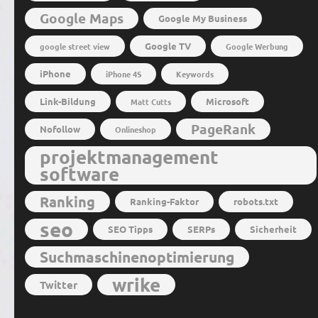
Google Maps
Google My Business
Google TV
google street view
Google Werbung
iPhone
iPhone 4S
Keywords
Link-Bildung
Microsoft
Matt Cutts
PageRank
Nofollow
Onlineshop
projektmanagement
software
Ranking
Ranking-Faktor
robots.txt
seo
SEO Tipps
SERPs
Sicherheit
Suchmaschinenoptimierung
wrike
Twitter