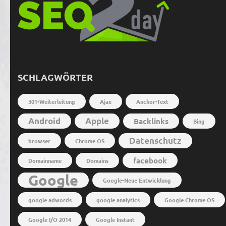
SCHLAGWÖRTER
301-Weiterleitung
Ajax
Anchor-Text
Android
Apple
Backlinks
Bing
Datenschutz
browser
Chrome OS
facebook
Domainname
Domains
Google
Google-Neue Entwicklung
google adwords
google analytics
Google Chrome OS
Google I/O 2014
Google Instant