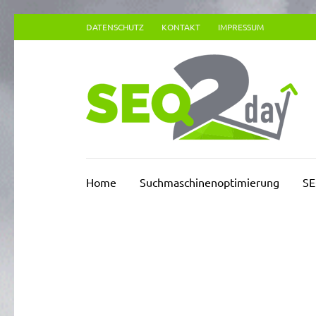
Zum
DATENSCHUTZ
KONTAKT
IMPRESSUM
Inhalt
springen
(Enter
drücken)
Su
Home
Suchmaschinenoptimierung
SE