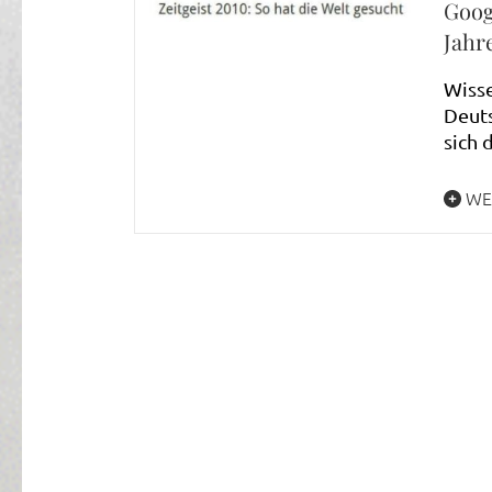
Goog
Jahr
Wisse
Deuts
sich 
WE