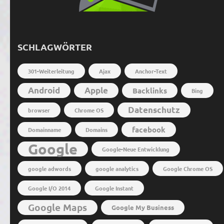
SCHLAGWÖRTER
301-Weiterleitung
Ajax
Anchor-Text
Android
Apple
Backlinks
Bing
Datenschutz
browser
Chrome OS
facebook
Domainname
Domains
Google
Google-Neue Entwicklung
google adwords
google analytics
Google Chrome OS
Google I/O 2014
Google Instant
Google Maps
Google My Business