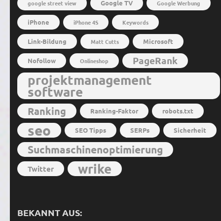
Google TV
google street view
Google Werbung
iPhone
iPhone 4S
Keywords
Link-Bildung
Microsoft
Matt Cutts
PageRank
Nofollow
Onlineshop
projektmanagement
software
Ranking
Ranking-Faktor
robots.txt
seo
SEO Tipps
SERPs
Sicherheit
Suchmaschinenoptimierung
wrike
Twitter
BEKANNT AUS: