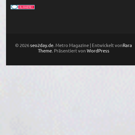
© 2026
seo2day.de
. Metro Magazine | Entwickelt von
Rara
Theme
. Präsentiert von
WordPress