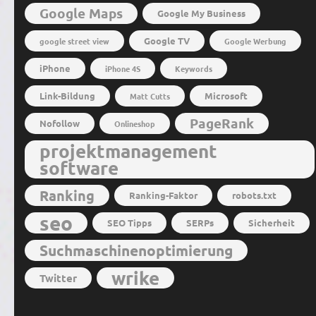
Google Maps
Google My Business
Google TV
google street view
Google Werbung
iPhone
iPhone 4S
Keywords
Link-Bildung
Microsoft
Matt Cutts
PageRank
Nofollow
Onlineshop
projektmanagement
software
Ranking
Ranking-Faktor
robots.txt
seo
SEO Tipps
SERPs
Sicherheit
Suchmaschinenoptimierung
wrike
Twitter