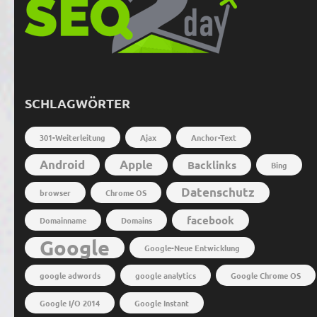
SCHLAGWÖRTER
301-Weiterleitung
Ajax
Anchor-Text
Android
Apple
Backlinks
Bing
Datenschutz
browser
Chrome OS
facebook
Domainname
Domains
Google
Google-Neue Entwicklung
google adwords
google analytics
Google Chrome OS
Google I/O 2014
Google Instant