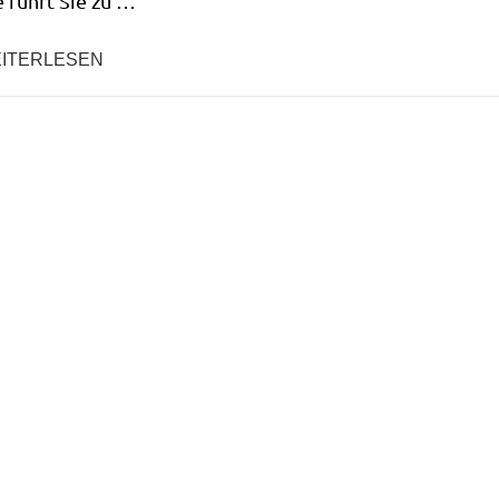
 führt Sie zu …
ITERLESEN