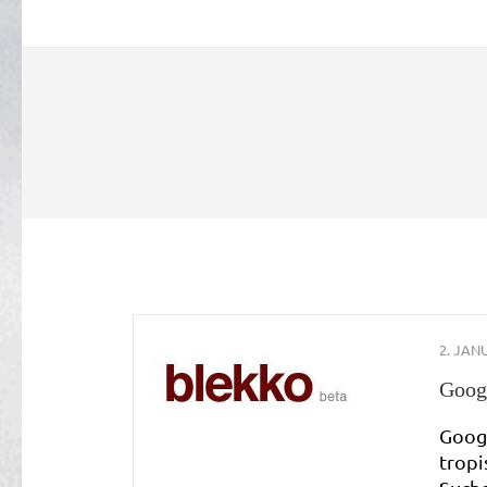
2. JAN
Goog
Googl
tropi