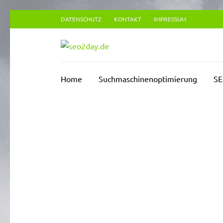
Zum
DATENSCHUTZ
KONTAKT
IMPRESSUM
Inhalt
springen
SEO2DAY.D
(Enter
Suchmaschinenoptimierung Blog
drücken)
Home
Suchmaschinenoptimierung
SE