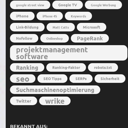
Google TV
google street view
Google Werbung
iPhone
iPhone 4S
Keywords
Link-Bildung
Microsoft
Matt Cutts
PageRank
Nofollow
Onlineshop
projektmanagement
software
Ranking
Ranking-Faktor
robots.txt
seo
SEO Tipps
SERPs
Sicherheit
Suchmaschinenoptimierung
wrike
Twitter
BEKANNT AUS: