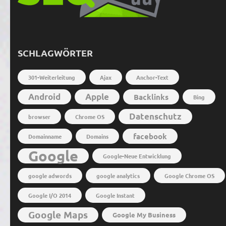
SCHLAGWÖRTER
301-Weiterleitung
Ajax
Anchor-Text
Android
Apple
Backlinks
Bing
Datenschutz
browser
Chrome OS
facebook
Domainname
Domains
Google
Google-Neue Entwicklung
google adwords
google analytics
Google Chrome OS
Google I/O 2014
Google Instant
Google Maps
Google My Business