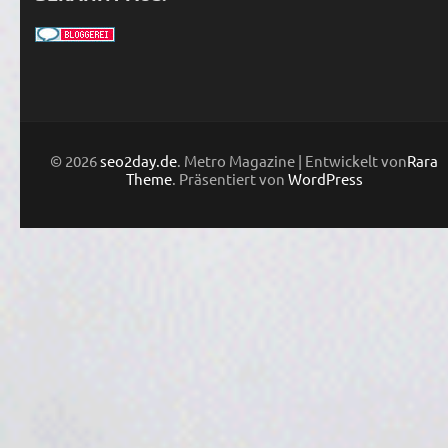
© 2026
seo2day.de
. Metro Magazine | Entwickelt von
Rara
Theme
. Präsentiert von
WordPress