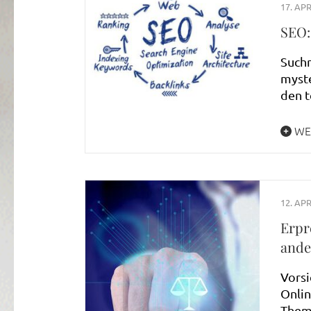
17. APR
SEO:
Suchm
myste
den t
WE
12. APR
Erpr
ande
Vorsi
Onlin
Thema