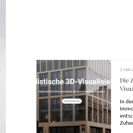
3. MAI 
Die 
Visu
In de
Immob
entsc
Zuha