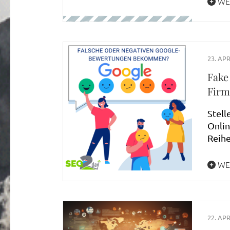
WE
23. APR
Fake
Firm
Stell
Onli
Reihe
WE
22. APR