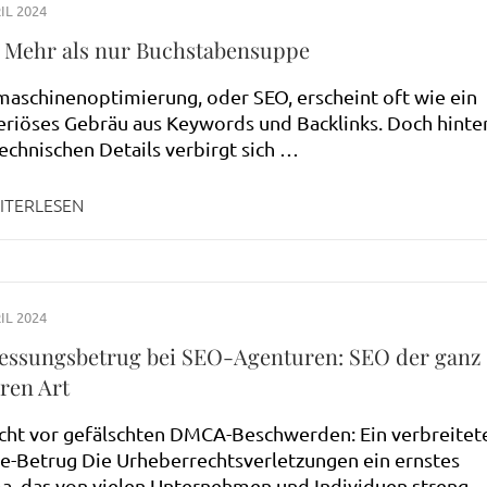
IL 2024
 Mehr als nur Buchstabensuppe
aschinenoptimierung, oder SEO, erscheint oft wie ein
riöses Gebräu aus Keywords und Backlinks. Doch hinte
echnischen Details verbirgt sich …
ITERLESEN
IL 2024
essungsbetrug bei SEO-Agenturen: SEO der ganz
ren Art
cht vor gefälschten DMCA-Beschwerden: Ein verbreitet
e-Betrug Die Urheberrechtsverletzungen ein ernstes
, das von vielen Unternehmen und Individuen streng