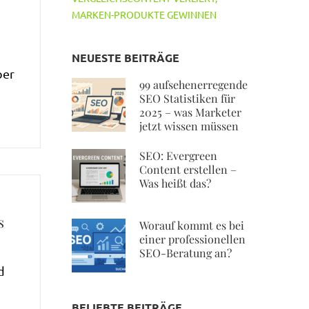
MARKEN-PRODUKTE GEWINNEN
NEUESTE BEITRÄGE
ber
99 aufsehenerregende
SEO Statistiken für
2025 – was Marketer
jetzt wissen müssen
SEO: Evergreen
Content erstellen –
Was heißt das?
s
Worauf kommt es bei
einer professionellen
SEO-Beratung an?
d
BELIEBTE BEITRÄGE