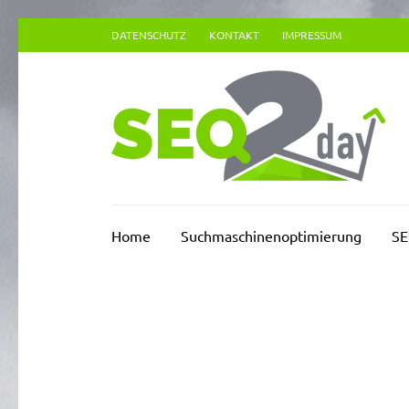
Zum
DATENSCHUTZ
KONTAKT
IMPRESSUM
Inhalt
springen
(Enter
drücken)
Su
Home
Suchmaschinenoptimierung
SE