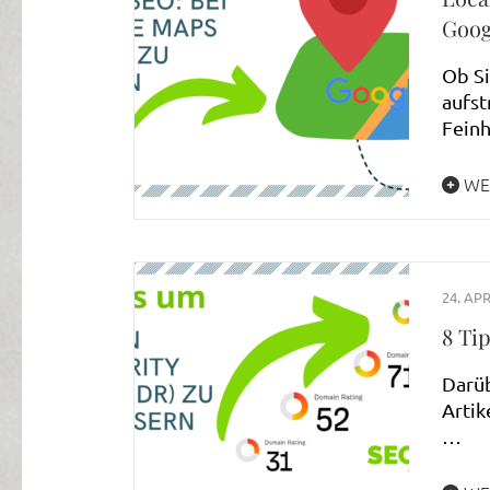
Goog
Ob Si
aufst
Fein
WE
24. APR
8 Ti
Darüb
Artik
…