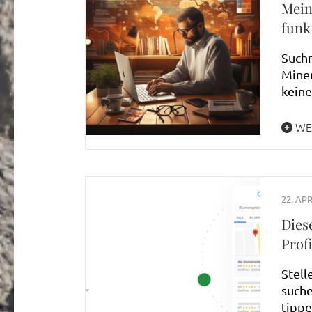
Mein
funk
Suchm
Minen
keine
WE
22. APR
Dies
Prof
Stell
suche
tipp