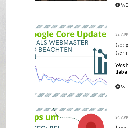
WE
25. APR
Goog
Gene
Was h
liebe
WE
24. APR
Loca