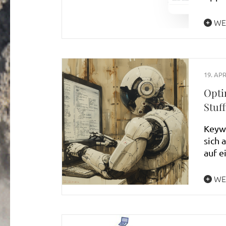
WE
19. APR
Opti
Stuf
Keywo
sich 
auf e
WE