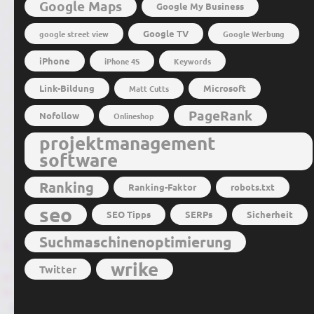
Google Maps
Google My Business
Google TV
google street view
Google Werbung
iPhone
iPhone 4S
Keywords
Link-Bildung
Microsoft
Matt Cutts
PageRank
Nofollow
Onlineshop
projektmanagement
software
Ranking
Ranking-Faktor
robots.txt
seo
SEO Tipps
SERPs
Sicherheit
Suchmaschinenoptimierung
wrike
Twitter