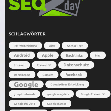
SCHLAGWÖRTER
301-Weiterleitung
Ajax
Anchor-Text
Android
Apple
Backlinks
Bing
Datenschutz
browser
Chrome OS
facebook
Domainname
Domains
Google
Google-Neue Entwicklung
google adwords
google analytics
Google Chrome OS
Google I/O 2014
Google Instant