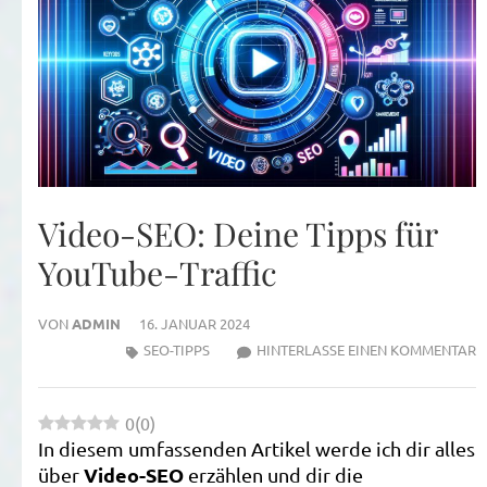
Video-SEO: Deine Tipps für
YouTube-Traffic
VON
ADMIN
16. JANUAR 2024
Z
SEO-TIPPS
HINTERLASSE EINEN KOMMENTAR
V
S
0
(
0
)
D
In diesem umfassenden Artikel werde ich dir alles
T
Video-SEO
über
erzählen und dir die
F